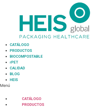
Ir
al
contenido
CATÁLOGO
PRODUCTOS
BIOCOMPOSTABLE
rPET
CALIDAD
BLOG
HEIS
Menú
CATÁLOGO
PRODUCTOS