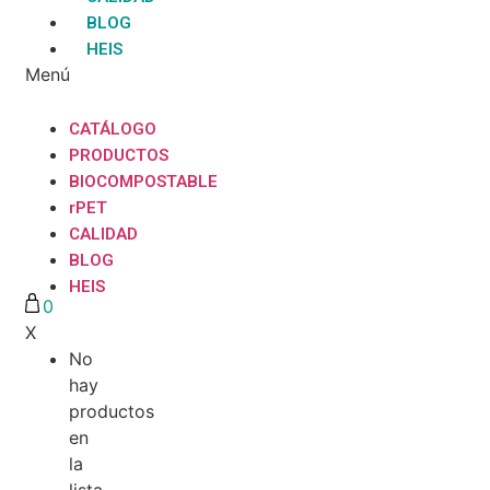
BLOG
HEIS
Menú
CATÁLOGO
PRODUCTOS
BIOCOMPOSTABLE
rPET
CALIDAD
BLOG
HEIS
0
X
No
hay
productos
en
la
lista