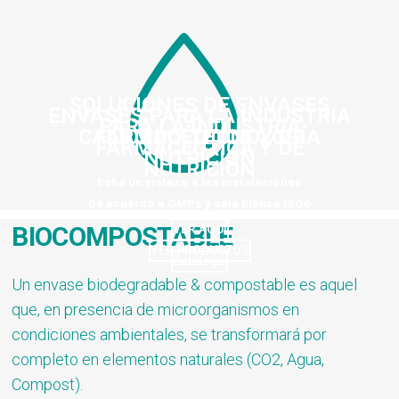
SOLUCIONES DE ENVASES
ENVASES PARA LA INDUSTRIA
PARA LA INDUSTRIA
CALIDAD Y TECNOLOGÍA
FARMACÉUTICA Y DE
FARMACÉUTICA Y DE
NUTRICIÓN
NUTRICIÓN
Echa un vistazo a las instalaciones
De acuerdo a GMPs y sala blanca ISO6
De acuerdo a GMPs y sala blancaISO6
BIOCOMPOSTABLE
VER AQUÍ
VER PRODUCTOS
Catálogo
Un envase biodegradable & compostable es aquel
que, en presencia de microorganismos en
condiciones ambientales, se transformará por
completo en elementos naturales (CO2, Agua,
Compost).