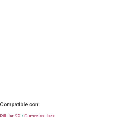
Compatible con:
Pill Jar SP
/
Gummies Jars