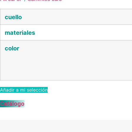
cuello
materiales
color
Añadir a mi selección
Catálogo