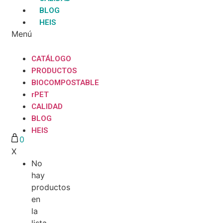
BLOG
HEIS
Menú
CATÁLOGO
PRODUCTOS
BIOCOMPOSTABLE
rPET
CALIDAD
BLOG
HEIS
0
X
No
hay
productos
en
la
lista