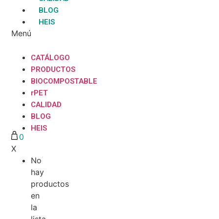
BLOG
HEIS
Menú
CATÁLOGO
PRODUCTOS
BIOCOMPOSTABLE
rPET
CALIDAD
BLOG
HEIS
0
X
No
hay
productos
en
la
lista