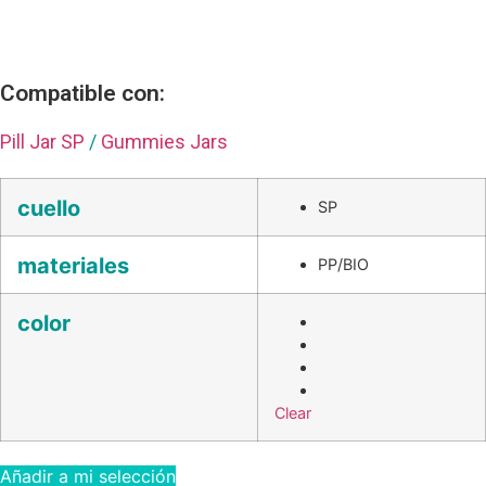
Compatible con:
Pill Jar SP
/
Gummies Jars
cuello
SP
materiales
PP/BIO
color
Clear
Añadir a mi selección