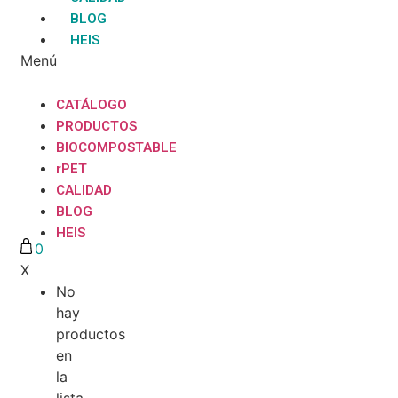
BLOG
HEIS
Menú
CATÁLOGO
PRODUCTOS
BIOCOMPOSTABLE
rPET
CALIDAD
BLOG
HEIS
0
X
No
hay
productos
en
la
lista