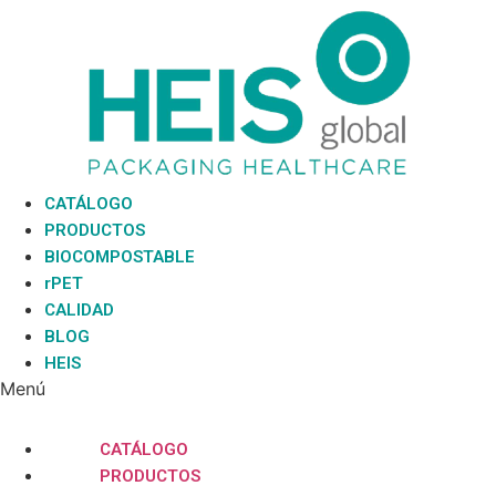
Ir
al
contenido
CATÁLOGO
PRODUCTOS
BIOCOMPOSTABLE
rPET
CALIDAD
BLOG
HEIS
Menú
CATÁLOGO
PRODUCTOS